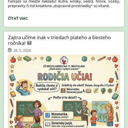
Fantázii sa medze nekladú! Kufre, košíky, vedrá, hrnce, vozíky,
prepravky či iné kreatívne „dopravné prostriedky“ sú vítané.
📢
ČÍTAŤ VIAC
POZOR,
POZOR!
TAŠKY
Zajtra učíme inak v triedach piateho a šiesteho
MAJÚ
ročníka! 🎒
V
PIATOK
26. 5. 2026
VOĽNO!: