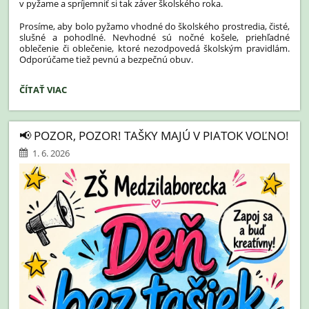
v pyžame a spríjemniť si tak záver školského roka.
Prosíme, aby bolo pyžamo vhodné do školského prostredia, čisté,
slušné a pohodlné. Nevhodné sú nočné košele, priehľadné
oblečenie či oblečenie, ktoré nezodpovedá školským pravidlám.
Odporúčame tiež pevnú a bezpečnú obuv.
DEŇ
ČÍTAŤ VIAC
V
PYŽAME
-
📢 POZOR, POZOR! TAŠKY MAJÚ V PIATOK VOĽNO!
12.06.2026:
1. 6. 2026