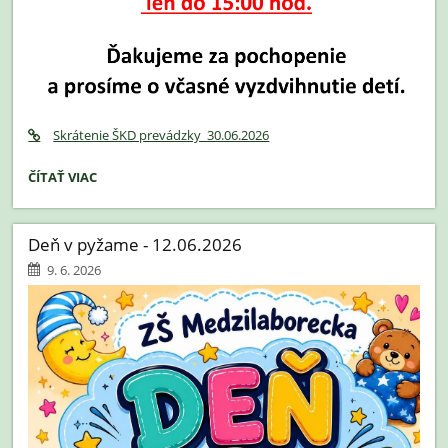
Skrátenie ŠKD prevádzky_30.06.2026
OZNAM
ČÍTAŤ VIAC
ŠKD
-
30.06.2026:
Deň v pyžame - 12.06.2026
9. 6. 2026