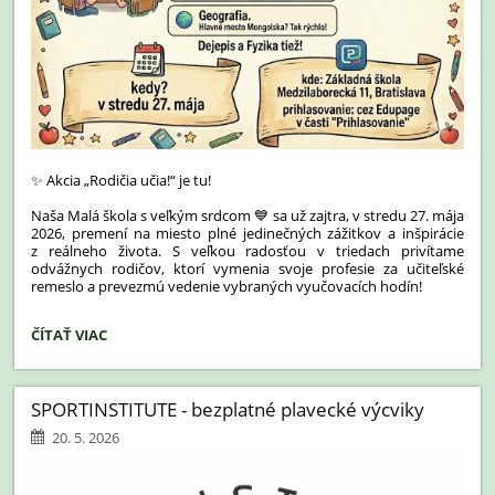
✨ Akcia „Rodičia učia!“ je tu!
Naša Malá škola s veľkým srdcom 💙 sa už zajtra, v stredu 27. mája
2026, premení na miesto plné jedinečných zážitkov a inšpirácie
z reálneho života. S veľkou radosťou v triedach privítame
odvážnych rodičov, ktorí vymenia svoje profesie za učiteľské
remeslo a prevezmú vedenie vybraných vyučovacích hodín!
ZAJTRA
ČÍTAŤ VIAC
UČÍME
INAK
V
SPORTINSTITUTE - bezplatné plavecké výcviky
TRIEDACH
PIATEHO
20. 5. 2026
A
ŠIESTEHO
ROČNÍKA!