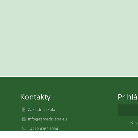
Kontakty
Prihl
Základná škola
info@zsmedzilaba.eu
Nev
+4212 4363 1084