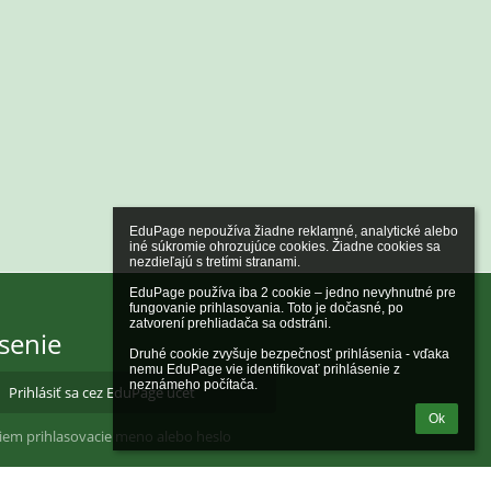
EduPage nepoužíva žiadne reklamné, analytické alebo 
iné súkromie ohrozujúce cookies. Žiadne cookies sa 
nezdieľajú s tretími stranami.

EduPage používa iba 2 cookie – jedno nevyhnutné pre 
fungovanie prihlasovania. Toto je dočasné, po 
zatvorení prehliadača sa odstráni.

ásenie
Druhé cookie zvyšuje bezpečnosť prihlásenia - vďaka 
nemu EduPage vie identifikovať prihlásenie z 
neznámeho počítača.
Prihlásiť sa cez EduPage účet
Ok
iem prihlasovacie meno alebo heslo