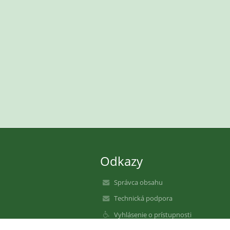
Odkazy
Správca obsahu
Technická podpora
Vyhlásenie o prístupnosti