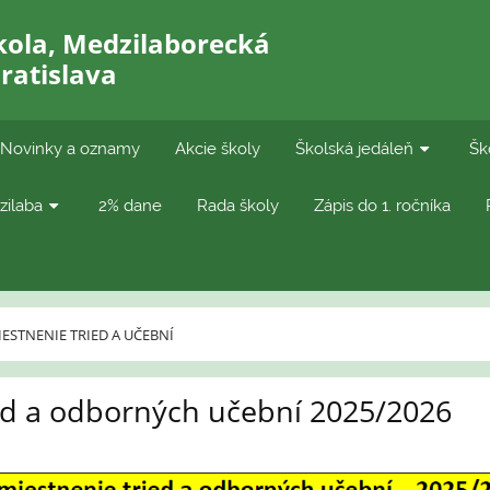
kola, Medzilaborecká
Bratislava
Novinky a oznamy
Akcie školy
Školská jedáleň
Šk
zilaba
2% dane
Rada školy
Zápis do 1. ročníka
ESTNENIE TRIED A UČEBNÍ
ed a odborných učební 2025/2026