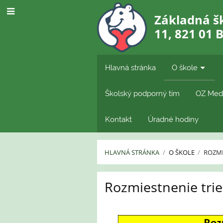
Základná š
11, 821 01 
Hlavná stránka
O škole
Školský podporný tím
OZ Med
Kontakt
Úradné hodiny
HLAVNÁ STRÁNKA
/
O ŠKOLE
/
ROZMI
Rozmiestnenie
Rozmiestnenie tri
tried
a