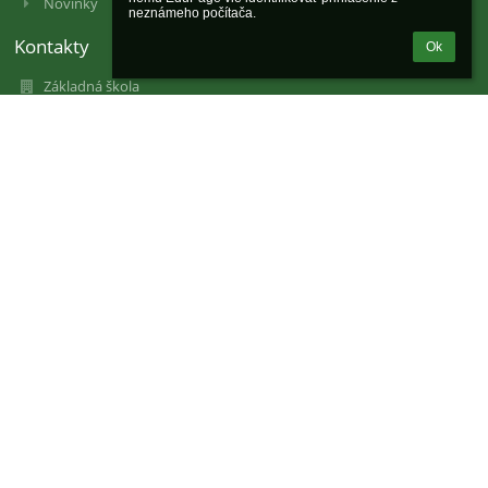
Novinky
neznámeho počítača.
Kontakty
Ok
Základná škola
info@zsmedzilaba.eu
+4212 4363 1084
Medzilaborecká 11,
82101 Bratislava
Slovakia
31780776
2020974340
Mgr. Mária Barnová
+421 243 63 11 03
+421 243 33 14 08
info@zsmedzilaba.eu
info@zsmedzilaba.eu