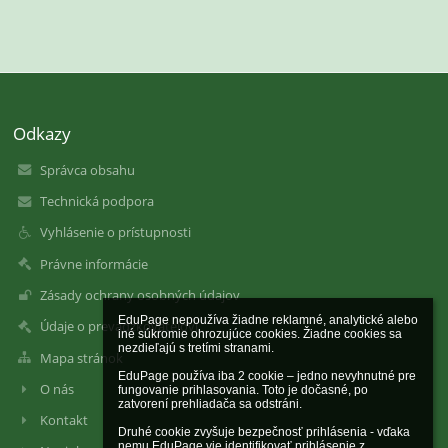
Odkazy
Správca obsahu
Technická podpora
Vyhlásenie o prístupnosti
Právne informácie
Zásady ochrany osobných údajov
EduPage nepoužíva žiadne reklamné, analytické alebo 
Údaje o prevádzkovateľovi
iné súkromie ohrozujúce cookies. Žiadne cookies sa 
nezdieľajú s tretími stranami.

Mapa stránok
EduPage používa iba 2 cookie – jedno nevyhnutné pre 
O nás
fungovanie prihlasovania. Toto je dočasné, po 
zatvorení prehliadača sa odstráni.

Kontakt
Druhé cookie zvyšuje bezpečnosť prihlásenia - vďaka 
nemu EduPage vie identifikovať prihlásenie z 