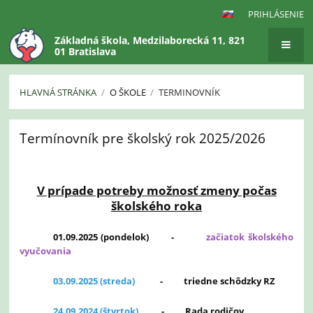
PRIHLÁSENIE
Základná škola, Medzilaborecká 11, 821
01 Bratislava
HLAVNÁ STRÁNKA
/
O ŠKOLE
/
TERMINOVNÍK
Terminovník
Termínovník pre školský rok 2025/2026
V prípade potreby možnosť zmeny počas
školského roka
01.09.2025 (pondelok) -
začiatok školského
vyučovania
03.09.2025 (streda)
-
triedne schôdzky RZ
24.09.2024 (štvrtok)
- R
ada rodičov