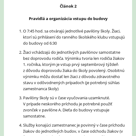
Článok 2
Pravidlá a organizácia vstupu do budovy
O 7:45 hod. sa otvárajú jednotlivé pavilóny školy. Žiaci,
ktorí sú prihlásení do ranného školského klubu vstupujú
do budovy od 6:30
Žiaci vchádzajú do jednotlivých pavilónov samostatne
bez doprovodu rodiča. Výnimku tvoria len rodičia žiakov
1. ročníka, ktorým je vstup prvý septembrový týždeň
z dôvodu doprovodu žiaka do školy povolený. Osobitnú
výnimku môžu dostať len žiaci z dôvodu zdravotného
stavu v odôvodnených prípadoch (je potrebný súhlas
zamestnanca školy)
Pavilóny školy sú v čase vyučovania uzamknuté.
V prípade neskorého príchodu je potrebné použiť
zvonček v pavilóne A. Dieťa do budovy vstupuje
samostatne.
Služby konajúci zamestnanec je povinný v čase príchodu
žiakov do jednotlivých budov, v čase odchodu žiakov (v