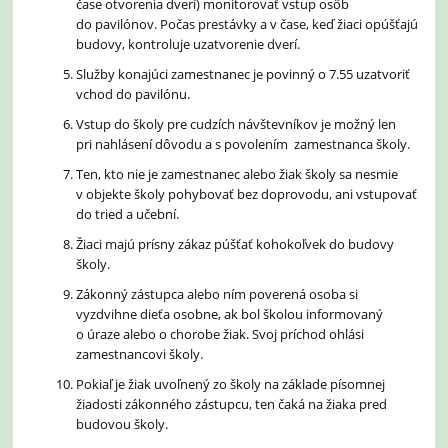
čase otvorenia dverí) monitorovať vstup osôb
do pavilónov. Počas prestávky a v čase, keď žiaci opúšťajú
budovy, kontroluje uzatvorenie dverí.
Služby konajúci zamestnanec je povinný o 7.55 uzatvoriť
vchod do pavilónu.
Vstup do školy pre cudzích návštevníkov je možný len
pri nahlásení dôvodu a s povolením zamestnanca školy.
Ten, kto nie je zamestnanec alebo žiak školy sa nesmie
v objekte školy pohybovať bez doprovodu, ani vstupovať
do tried a učební.
Žiaci majú prísny zákaz púšťať kohokoľvek do budovy
školy.
Zákonný zástupca alebo ním poverená osoba si
vyzdvihne dieťa osobne, ak bol školou informovaný
o úraze alebo o chorobe žiak. Svoj príchod ohlási
zamestnancovi školy.
Pokiaľ je žiak uvoľnený zo školy na základe písomnej
žiadosti zákonného zástupcu, ten čaká na žiaka pred
budovou školy.