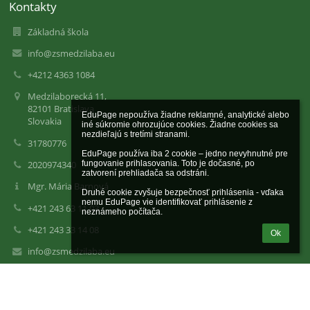
Kontakty
Základná škola
info@zsmedzilaba.eu
+4212 4363 1084
Medzilaborecká 11,
82101 Bratislava
EduPage nepoužíva žiadne reklamné, analytické alebo 
Slovakia
iné súkromie ohrozujúce cookies. Žiadne cookies sa 
nezdieľajú s tretími stranami.

31780776
EduPage používa iba 2 cookie – jedno nevyhnutné pre 
fungovanie prihlasovania. Toto je dočasné, po 
2020974340
zatvorení prehliadača sa odstráni.

Mgr. Mária Barnová
Druhé cookie zvyšuje bezpečnosť prihlásenia - vďaka 
nemu EduPage vie identifikovať prihlásenie z 
+421 243 63 11 03
neznámeho počítača.
+421 243 33 14 08
Ok
info@zsmedzilaba.eu
info@zsmedzilaba.eu
+421 243 63 11 03