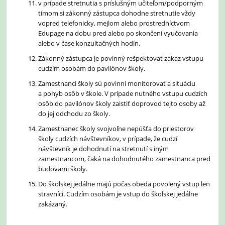
v prípade stretnutia s príslušným učiteľom/podporným
tímom si zákonný zástupca dohodne stretnutie vždy
vopred telefonicky, mejlom alebo prostredníctvom
Edupage na dobu pred alebo po skončení vyučovania
alebo v čase konzultačných hodín.
Zákonný zástupca je povinný rešpektovať zákaz vstupu
cudzím osobám do pavilónov školy.
Zamestnanci školy sú povinní monitorovať a situáciu
a pohyb osôb v škole. V prípade nutného vstupu cudzích
osôb do pavilónov školy zaistiť doprovod tejto osoby až
do jej odchodu zo školy.
Zamestnanec školy svojvoľne nepúšťa do priestorov
školy cudzích návštevníkov, v prípade, že cudzí
návštevník je dohodnutí na stretnutí s iným
zamestnancom, čaká na dohodnutého zamestnanca pred
budovami školy.
Do školskej jedálne majú počas obeda povolený vstup len
stravníci. Cudzím osobám je vstup do školskej jedálne
zakázaný.