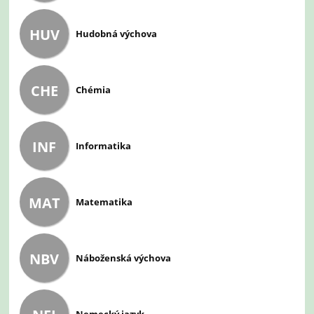
HUV
Hudobná výchova
CHE
Chémia
INF
Informatika
MAT
Matematika
NBV
Náboženská výchova