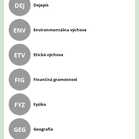
DEJ
Dejepis
ENV
Environmentálna výchova
ETV
Etická výchova
FIG
Finančná gramotnosť
FYZ
Fyzika
GEG
Geografia