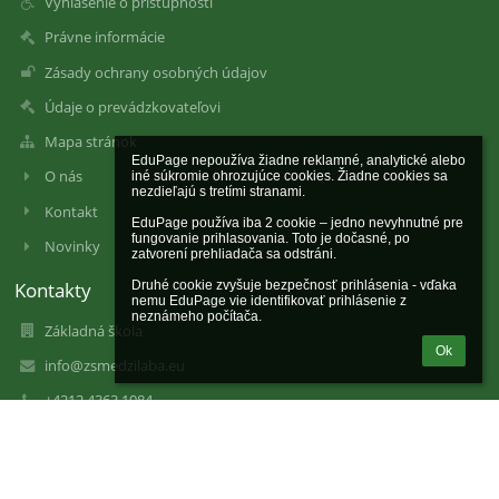
Vyhlásenie o prístupnosti
Právne informácie
Zásady ochrany osobných údajov
Údaje o prevádzkovateľovi
Mapa stránok
EduPage nepoužíva žiadne reklamné, analytické alebo 
O nás
iné súkromie ohrozujúce cookies. Žiadne cookies sa 
nezdieľajú s tretími stranami.

Kontakt
EduPage používa iba 2 cookie – jedno nevyhnutné pre 
fungovanie prihlasovania. Toto je dočasné, po 
Novinky
zatvorení prehliadača sa odstráni.

Kontakty
Druhé cookie zvyšuje bezpečnosť prihlásenia - vďaka 
nemu EduPage vie identifikovať prihlásenie z 
neznámeho počítača.
Základná škola
Ok
info@zsmedzilaba.eu
+4212 4363 1084
Medzilaborecká 11,
82101 Bratislava
Slovakia