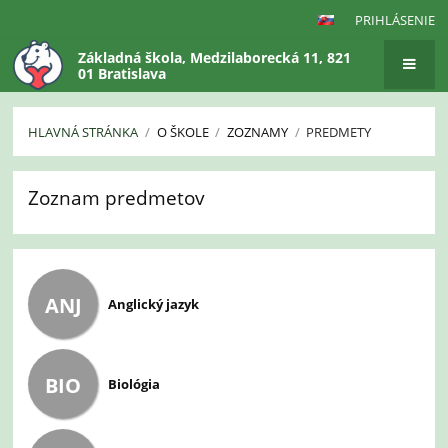
PRIHLÁSENIE
Základná škola, Medzilaborecká 11, 821
01 Bratislava
HLAVNÁ STRÁNKA
/
O ŠKOLE
/
ZOZNAMY
/
PREDMETY
Predmety
Zoznam predmetov
ANJ
Anglický jazyk
BIO
Biológia