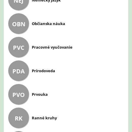
NEJ
Nemecký jazyk
OBN
Občianska náuka
PVC
Pracovné vyučovanie
PDA
Prírodoveda
PVO
Prvouka
RK
Ranné kruhy