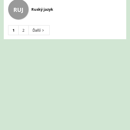
RUJ
Ruský jazyk
1
2
Ďalší