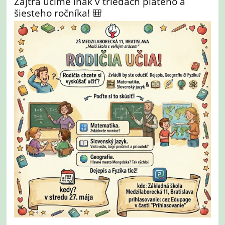
Zajtra učíme inak v triedach piateho a
šiesteho ročníka! 🎒