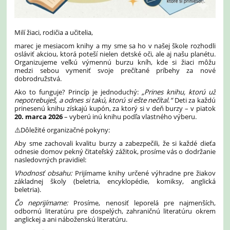
Milí žiaci, rodičia a učitelia,
marec je mesiacom knihy a my sme sa ho v našej škole rozhodli
osláviť akciou, ktorá poteší nielen detské oči, ale aj našu planétu.
Organizujeme veľkú výmennú burzu kníh, kde si žiaci môžu
medzi sebou vymeniť svoje prečítané príbehy za nové
dobrodružstvá.
Ako to funguje? Princíp je jednoduchý:
„Prines knihu, ktorú už
nepotrebuješ, a odnes si takú, ktorú si ešte nečítal.“
Deti za každú
prinesenú knihu získajú kupón, za ktorý si v deň burzy – v piatok
20. marca 2026
– vyberú inú knihu podľa vlastného výberu.
⚠️Dôležité organizačné pokyny:
Aby sme zachovali kvalitu burzy a zabezpečili, že si každé dieťa
odnesie domov pekný čitateľský zážitok, prosíme vás o dodržanie
nasledovných pravidiel:
Vhodnosť obsahu:
Prijímame knihy určené výhradne pre žiakov
základnej školy (beletria, encyklopédie, komiksy, anglická
beletria).
Čo neprijímame:
Prosíme, nenosiť leporelá pre najmenších,
odbornú literatúru pre dospelých, zahraničnú literatúru okrem
anglickej a ani náboženskú literatúru.