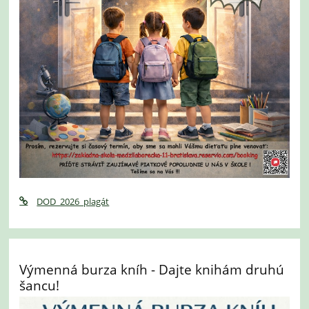
DOD_2026_plagát
Výmenná burza kníh - Dajte knihám druhú
šancu!