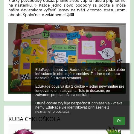
krátky povzbudivý odkaz, prianie alebo vtipnú radu a pripnúť ho
na nástenku. ✨Každé jedno slovo podpory sa počíta a môže
našim deviatakom vyčariť úsmev na tvári v tomto stresujúcom
období. Spoločne to zvládneme! 🤝🏢
EduPage nepoužíva žiadne reklamné, analytické alebo 
iné súkromie ohrozujúce cookies. Žiadne cookies sa 
nezdieľajú s tretími stranami.

EduPage používa iba 2 cookie – jedno nevyhnutné pre 
fungovanie prihlasovania. Toto je dočasné, po 
zatvorení prehliadača sa odstráni.

Druhé cookie zvyšuje bezpečnosť prihlásenia - vďaka 
nemu EduPage vie identifikovať prihlásenie z 
neznámeho počítača.
KUBA CYKLOŠKOLA
Ok