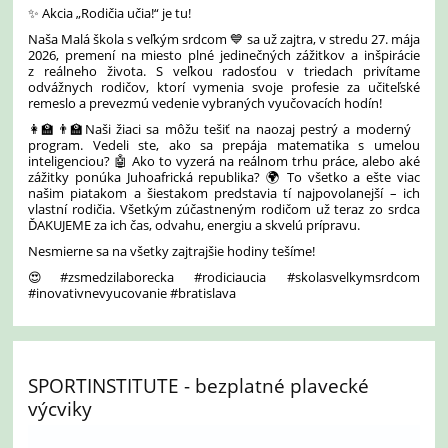
✨ Akcia „Rodičia učia!“ je tu!
Naša Malá škola s veľkým srdcom 💙 sa už zajtra, v stredu 27. mája
2026, premení na miesto plné jedinečných zážitkov a inšpirácie
z reálneho života. S veľkou radosťou v triedach privítame
odvážnych rodičov, ktorí vymenia svoje profesie za učiteľské
remeslo a prevezmú vedenie vybraných vyučovacích hodín!
👩‍🏫👨‍🏫Naši žiaci sa môžu tešiť na naozaj pestrý a moderný
program. Vedeli ste, ako sa prepája matematika s umelou
inteligenciou? 🤖 Ako to vyzerá na reálnom trhu práce, alebo aké
zážitky ponúka Juhoafrická republika? 🌍 To všetko a ešte viac
našim piatakom a šiestakom predstavia tí najpovolanejší – ich
vlastní rodičia. Všetkým zúčastneným rodičom už teraz zo srdca
ĎAKUJEME za ich čas, odvahu, energiu a skvelú prípravu.
Nesmierne sa na všetky zajtrajšie hodiny tešíme!
😍#zsmedzilaborecka #rodiciaucia #skolasvelkymsrdcom
#inovativnevyucovanie #bratislava
SPORTINSTITUTE - bezplatné plavecké
výcviky