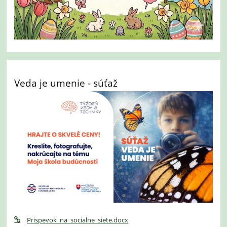
Veda je umenie - súťaž
Prispevok_na_socialne_siete.docx