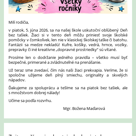
Milí rodičia,
v piatok, 5. júna 2026, sa na našej škole uskutoční obľúbený Deň
bez tašiek. Žiaci si v tento deň môžu priniesť svoje školské
pomôcky v čomkoľvek, len nie v klasickej školskej taške či batohu.
Fantázii sa medze nekladú! Kufre, košíky, vedrá, hrnce, vozíky,
prepravky či iné kreatívne „dopravné prostriedky“ sú vítané.
Prosíme len o dodržanie jedného pravidla – všetko musí byť
bezpečné, primerané a zvládnuteľné na prenášanie.
Už teraz sme zvedaví, čím nás naši žiaci prekvapia. Veríme, že si
spoločne užijeme deň plný smiechu, originality a skvelých
nápadov.
Ďakujeme za spoluprácu a tešíme sa na piatok bez tašiek, ale
s množstvom dobrej nálady!
Učíme sa podľa rozvrhu.
Mgr. Božena Maďarová