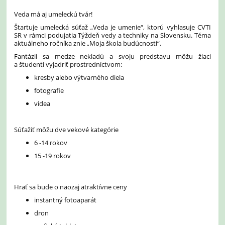
Veda má aj umeleckú tvár!
Štartuje umelecká súťaž „Veda je umenie“, ktorú vyhlasuje CVTI
SR v rámci podujatia Týždeň vedy a techniky na Slovensku. Téma
aktuálneho ročníka znie „Moja škola budúcnosti“.
Fantázii sa medze nekladú a svoju predstavu môžu žiaci
a študenti vyjadriť prostredníctvom:
kresby alebo výtvarného diela
fotografie
videa
Súťažiť môžu dve vekové kategórie
6 -14 rokov
15 -19 rokov
Hrať sa bude o naozaj atraktívne ceny
instantný fotoaparát
dron