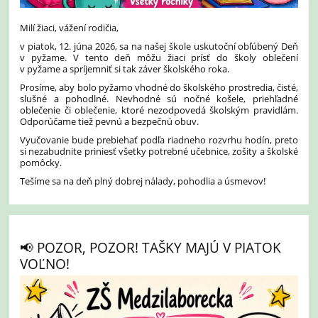
Milí žiaci, vážení rodičia,
v piatok, 12. júna 2026, sa na našej škole uskutoční obľúbený Deň
v pyžame. V tento deň môžu žiaci prísť do školy oblečení
v pyžame a spríjemniť si tak záver školského roka.
Prosíme, aby bolo pyžamo vhodné do školského prostredia, čisté,
slušné a pohodlné. Nevhodné sú nočné košele, priehľadné
oblečenie či oblečenie, ktoré nezodpovedá školským pravidlám.
Odporúčame tiež pevnú a bezpečnú obuv.
Vyučovanie bude prebiehať podľa riadneho rozvrhu hodín, preto
si nezabudnite priniesť všetky potrebné učebnice, zošity a školské
pomôcky.
Tešíme sa na deň plný dobrej nálady, pohodlia a úsmevov!
📢 POZOR, POZOR! TAŠKY MAJÚ V PIATOK
VOĽNO!