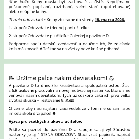
Stav kníh:
Knihy musia byť zachovalé a čisté. Neprijímame
poškodené, popísané, roztrhané, veľmi staré (opotrebované)
alebo neúplné knihy.
Termín odovzdania:
Knihy zbierame do stredy
18. marca 2026.
1. stupeň: Odovzdajte triednej pani učiteľke.
2. stupeň: Odovzdajte p. učiteľke Goleckej v pavilóne D.
Podporme spolu detskú zvedavosť a naučme ich, že zdieľanie
kníh má zmysel! 🌟Tešíme sa na všetky nové knižné príbehy!
📝 Držíme palce našim deviatakom! 💪
V pavilóne D to dnes žilo kreativitou a spolupatričnosťou. Žiaci
z 6.B usilovne pracovali na novej motivačnej nástenke, ktorú sme
venovali našim deviatakom. Tých už čoskoro čaká ich prvá veľká
životná skúška – Testovanie 9. ✍️📖
Chceme, aby naši najstarší žiaci vedeli, že v tom nie sú sami a že
im celá škola drží palce! 🍀
Výzva pre všetkých žiakov a učiteľov:
Príďte sa pozrieť do pavilónu D a zapojte sa aj vy! Súčasťou
nástenky je aj " STENA ODKAZOV“. Stačí vziať papierik, napísať