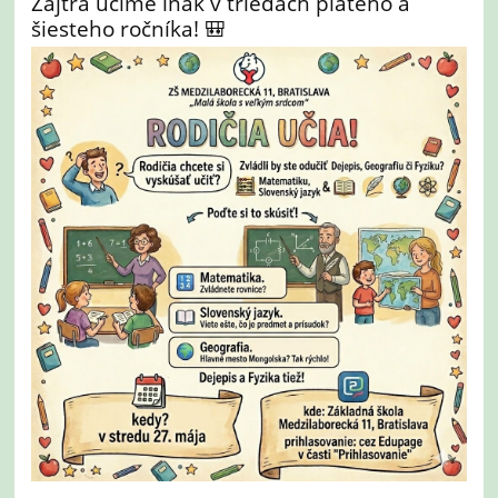
Zajtra učíme inak v triedach piateho a
šiesteho ročníka! 🎒