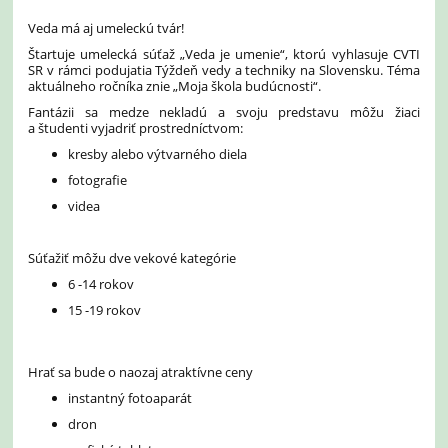
Veda má aj umeleckú tvár!
Štartuje umelecká súťaž „Veda je umenie“, ktorú vyhlasuje CVTI
SR v rámci podujatia Týždeň vedy a techniky na Slovensku. Téma
aktuálneho ročníka znie „Moja škola budúcnosti“.
Fantázii sa medze nekladú a svoju predstavu môžu žiaci
a študenti vyjadriť prostredníctvom:
kresby alebo výtvarného diela
fotografie
videa
Súťažiť môžu dve vekové kategórie
6 -14 rokov
15 -19 rokov
Hrať sa bude o naozaj atraktívne ceny
instantný fotoaparát
dron