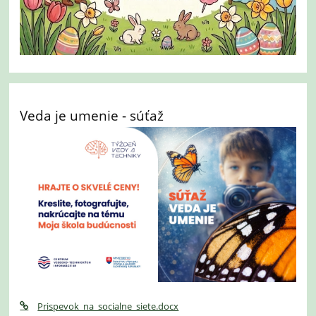
Veda je umenie - súťaž
Prispevok_na_socialne_siete.docx