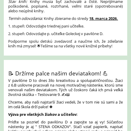
Stav kníh:
Knihy musia byť zachovalé a čisté. Neprijímame
poškodené, popísané, roztrhané, veľmi staré (opotrebované)
alebo neúplné knihy.
Termín odovzdania:
Knihy zbierame do stredy
18. marca 2026.
1. stupeň: Odovzdajte triednej pani učiteľke.
2. stupeň: Odovzdajte p. učiteľke Goleckej v pavilóne D.
Podporme spolu detskú zvedavosť a naučme ich, že zdieľanie
kníh má zmysel! 🌟Tešíme sa na všetky nové knižné príbehy!
📝 Držíme palce našim deviatakom! 💪
V pavilóne D to dnes žilo kreativitou a spolupatričnosťou. Žiaci
z 6.B usilovne pracovali na novej motivačnej nástenke, ktorú sme
venovali našim deviatakom. Tých už čoskoro čaká ich prvá veľká
životná skúška – Testovanie 9. ✍️📖
Chceme, aby naši najstarší žiaci vedeli, že v tom nie sú sami a že
im celá škola drží palce! 🍀
Výzva pre všetkých žiakov a učiteľov:
Príďte sa pozrieť do pavilónu D a zapojte sa aj vy! Súčasťou
nástenky je aj " STENA ODKAZOV“. Stačí vziať papierik, napísať