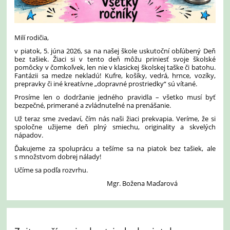
Milí rodičia,
v piatok, 5. júna 2026, sa na našej škole uskutoční obľúbený Deň
bez tašiek. Žiaci si v tento deň môžu priniesť svoje školské
pomôcky v čomkoľvek, len nie v klasickej školskej taške či batohu.
Fantázii sa medze nekladú! Kufre, košíky, vedrá, hrnce, vozíky,
prepravky či iné kreatívne „dopravné prostriedky“ sú vítané.
Prosíme len o dodržanie jedného pravidla – všetko musí byť
bezpečné, primerané a zvládnuteľné na prenášanie.
Už teraz sme zvedaví, čím nás naši žiaci prekvapia. Veríme, že si
spoločne užijeme deň plný smiechu, originality a skvelých
nápadov.
Ďakujeme za spoluprácu a tešíme sa na piatok bez tašiek, ale
s množstvom dobrej nálady!
Učíme sa podľa rozvrhu.
Mgr. Božena Maďarová