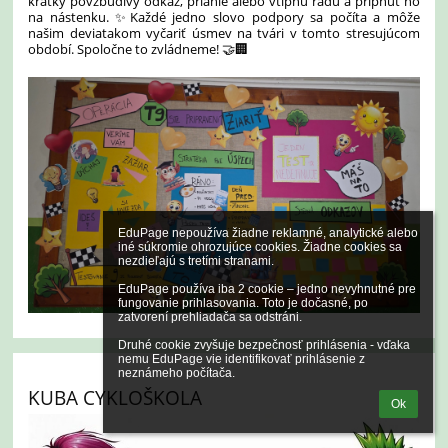
krátky povzbudivý odkaz, prianie alebo vtipnú radu a pripnúť ho
na nástenku. ✨Každé jedno slovo podpory sa počíta a môže
našim deviatakom vyčariť úsmev na tvári v tomto stresujúcom
období. Spoločne to zvládneme! 🤝🏢
EduPage nepoužíva žiadne reklamné, analytické alebo 
iné súkromie ohrozujúce cookies. Žiadne cookies sa 
nezdieľajú s tretími stranami.

EduPage používa iba 2 cookie – jedno nevyhnutné pre 
fungovanie prihlasovania. Toto je dočasné, po 
zatvorení prehliadača sa odstráni.

Druhé cookie zvyšuje bezpečnosť prihlásenia - vďaka 
nemu EduPage vie identifikovať prihlásenie z 
neznámeho počítača.
KUBA CYKLOŠKOLA
Ok