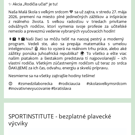
✨ Akcia „Rodičia učia!“ je tu!
Naša Malá škola s veľkým srdcom 💙 sa už zajtra, v stredu 27. mája
2026, premení na miesto plné jedinečných zážitkov a inšpirácie
z reálneho života. S veľkou radosťou v triedach privítame
odvážnych rodičov, ktorí vymenia svoje profesie za učiteľské
remeslo a prevezmú vedenie vybraných vyučovacích hodín!
👩‍🏫👨‍🏫Naši žiaci sa môžu tešiť na naozaj pestrý a moderný
program. Vedeli ste, ako sa prepája matematika s umelou
inteligenciou? 🤖 Ako to vyzerá na reálnom trhu práce, alebo aké
zážitky ponúka Juhoafrická republika? 🌍 To všetko a ešte viac
našim piatakom a šiestakom predstavia tí najpovolanejší – ich
vlastní rodičia. Všetkým zúčastneným rodičom už teraz zo srdca
ĎAKUJEME za ich čas, odvahu, energiu a skvelú prípravu.
Nesmierne sa na všetky zajtrajšie hodiny tešíme!
😍#zsmedzilaborecka #rodiciaucia #skolasvelkymsrdcom
#inovativnevyucovanie #bratislava
SPORTINSTITUTE - bezplatné plavecké
výcviky