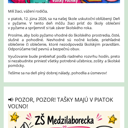
Milí žiaci, vážení rodičia,
v piatok, 12. júna 2026, sa na našej škole uskutoční obľúbený Deň
v pyžame. V tento deň môžu žiaci prísť do školy oblečení
v pyžame a spríjemniť si tak záver školského roka.
Prosíme, aby bolo pyžamo vhodné do školského prostredia, čisté,
slušné a pohodlné. Nevhodné sú nočné košele, priehľadné
oblečenie či oblečenie, ktoré nezodpovedá školským pravidlám.
Odporúčame tiež pevnú a bezpečnú obuv.
Vyučovanie bude prebiehať podľa riadneho rozvrhu hodín, preto
si nezabudnite priniesť všetky potrebné učebnice, zošity a školské
pomôcky.
Tešíme sa na deň plný dobrej nálady, pohodlia a úsmevov!
📢 POZOR, POZOR! TAŠKY MAJÚ V PIATOK
VOĽNO!