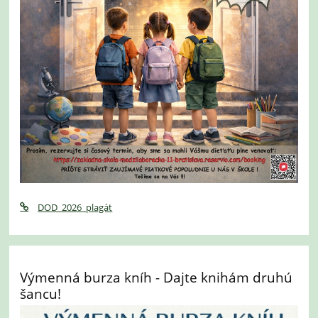
DOD_2026_plagát
Výmenná burza kníh - Dajte knihám druhú
šancu!