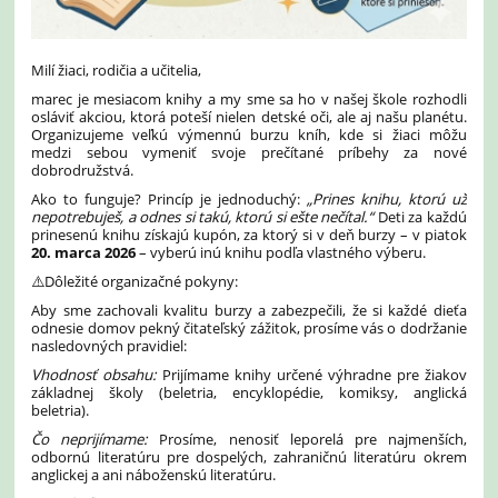
Milí žiaci, rodičia a učitelia,
marec je mesiacom knihy a my sme sa ho v našej škole rozhodli
osláviť akciou, ktorá poteší nielen detské oči, ale aj našu planétu.
Organizujeme veľkú výmennú burzu kníh, kde si žiaci môžu
medzi sebou vymeniť svoje prečítané príbehy za nové
dobrodružstvá.
Ako to funguje? Princíp je jednoduchý:
„Prines knihu, ktorú už
nepotrebuješ, a odnes si takú, ktorú si ešte nečítal.“
Deti za každú
prinesenú knihu získajú kupón, za ktorý si v deň burzy – v piatok
20. marca 2026
– vyberú inú knihu podľa vlastného výberu.
⚠️Dôležité organizačné pokyny:
Aby sme zachovali kvalitu burzy a zabezpečili, že si každé dieťa
odnesie domov pekný čitateľský zážitok, prosíme vás o dodržanie
nasledovných pravidiel:
Vhodnosť obsahu:
Prijímame knihy určené výhradne pre žiakov
základnej školy (beletria, encyklopédie, komiksy, anglická
beletria).
Čo neprijímame:
Prosíme, nenosiť leporelá pre najmenších,
odbornú literatúru pre dospelých, zahraničnú literatúru okrem
anglickej a ani náboženskú literatúru.