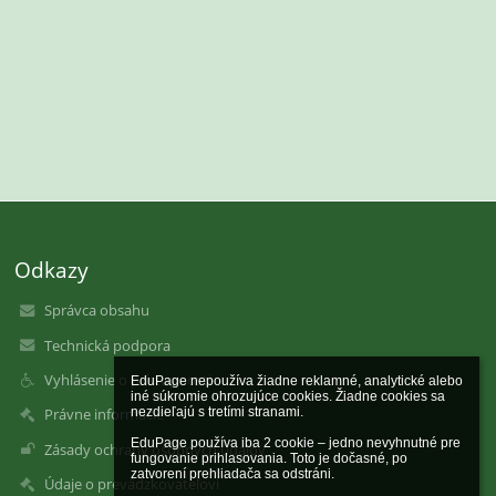
Odkazy
Správca obsahu
Technická podpora
Vyhlásenie o prístupnosti
EduPage nepoužíva žiadne reklamné, analytické alebo 
iné súkromie ohrozujúce cookies. Žiadne cookies sa 
nezdieľajú s tretími stranami.

Právne informácie
EduPage používa iba 2 cookie – jedno nevyhnutné pre 
Zásady ochrany osobných údajov
fungovanie prihlasovania. Toto je dočasné, po 
zatvorení prehliadača sa odstráni.

Údaje o prevádzkovateľovi