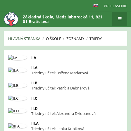
PRIHLÁSENIE
Základná škola, Medzilaborecká 11, 821
01 Bratislava
HLAVNÁ STRÁNKA
/
O ŠKOLE
/
ZOZNAMY
/
TRIEDY
Triedy
I.A
II.A
Triedny učiteľ: Božena Maďarová
II.B
Triedny učiteľ: Patrícia Debnárová
II.C
II.D
Triedny učiteľ: Alexandra Dziubanová
III.A
Triedny učiteľ: Lenka Kubiková