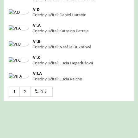
V.D
Triedny učiteľ: Daniel Harabin
VI.A
Triedny učiteľ: Katarína Petreje
VI.B
Triedny učiteľ: Natália Dukátová
VI.C
Triedny učiteľ: Lucia Hegedüšová
VII.A
Triedny učiteľ: Lucia Reiche
1
2
Ďalší