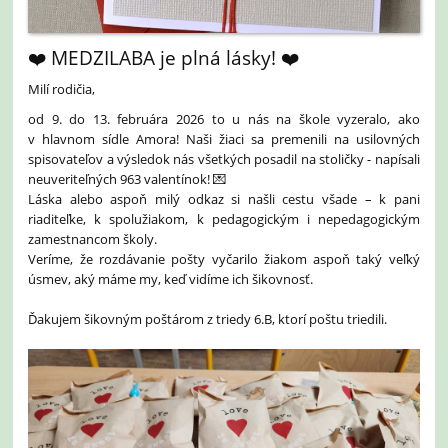
❤️ MEDZILABA je plná lásky! ❤️
Milí rodičia,
od 9. do 13. februára 2026 to u nás na škole vyzeralo, ako
v hlavnom sídle Amora! Naši žiaci sa premenili na usilovných
spisovateľov a výsledok nás všetkých posadil na stoličky - napísali
neuveriteľných 963 valentínok! 💌
Láska alebo aspoň milý odkaz si našli cestu všade – k pani
riaditeľke, k spolužiakom, k pedagogickým i nepedagogickým
zamestnancom školy.
Veríme, že rozdávanie pošty vyčarilo žiakom aspoň taký veľký
úsmev, aký máme my, keď vidíme ich šikovnosť.
Ďakujem šikovným poštárom z triedy 6.B, ktorí poštu triedili.