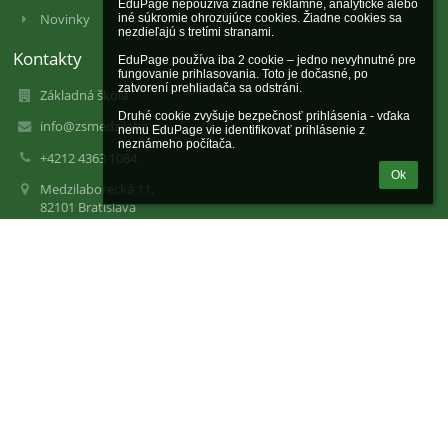
EduPage nepoužíva žiadne reklamné, analytické alebo 
Novinky
iné súkromie ohrozujúce cookies. Žiadne cookies sa 
nezdieľajú s tretími stranami.

Kontakty
EduPage používa iba 2 cookie – jedno nevyhnutné pre 
fungovanie prihlasovania. Toto je dočasné, po 
zatvorení prehliadača sa odstráni.

Základná škola
Druhé cookie zvyšuje bezpečnosť prihlásenia - vďaka 
info@zsmedzilaba.eu
nemu EduPage vie identifikovať prihlásenie z 
neznámeho počítača.
+4212 4363 1084
Ok
Medzilaborecká 11,
82101 Bratislava
Slovakia
31780776
2020974340
Mgr. Mária Barnová
+421 243 63 11 03
+421 243 33 14 08
info@zsmedzilaba.eu
info@zsmedzilaba.eu