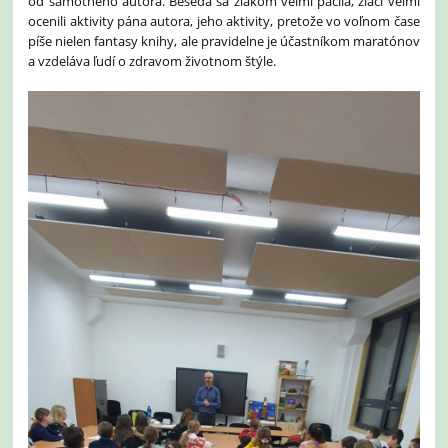
od samotného autora. Beseda sa žiakom veľmi páčila, žiaci veľmi
ocenili aktivity pána autora, jeho aktivity, pretože vo voľnom čase
píše nielen fantasy knihy, ale pravidelne je účastníkom maratónov
a vzdeláva ľudí o zdravom životnom štýle.