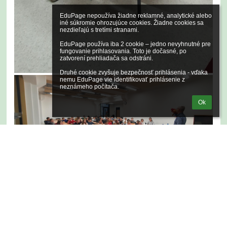
EduPage nepoužíva žiadne reklamné, analytické alebo 
iné súkromie ohrozujúce cookies. Žiadne cookies sa 
nezdieľajú s tretími stranami.

EduPage používa iba 2 cookie – jedno nevyhnutné pre 
fungovanie prihlasovania. Toto je dočasné, po 
zatvorení prehliadača sa odstráni.

Druhé cookie zvyšuje bezpečnosť prihlásenia - vďaka 
nemu EduPage vie identifikovať prihlásenie z 
neznámeho počítača.
Ok