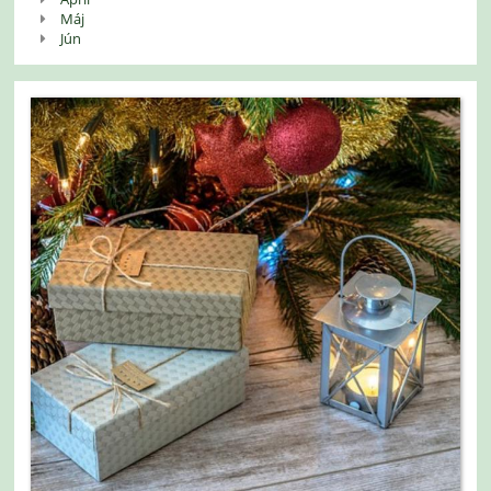
Máj
Jún